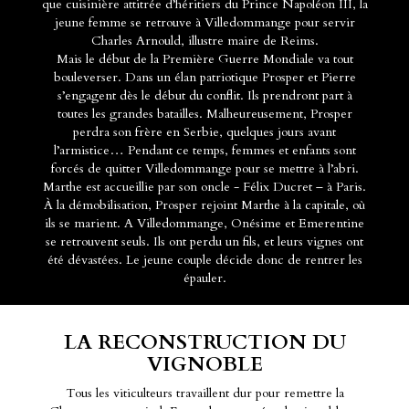
que cuisinière attitrée d’héritiers du Prince Napoléon III, la
jeune femme se retrouve à Villedommange pour servir
Charles Arnould, illustre maire de Reims.
Mais le début de la Première Guerre Mondiale va tout
bouleverser. Dans un élan patriotique Prosper et Pierre
s’engagent dès le début du conflit. Ils prendront part à
toutes les grandes batailles. Malheureusement, Prosper
perdra son frère en Serbie, quelques jours avant
l’armistice… Pendant ce temps, femmes et enfants sont
forcés de quitter Villedommange pour se mettre à l’abri.
Marthe est accueillie par son oncle - Félix Ducret – à Paris.
À la démobilisation, Prosper rejoint Marthe à la capitale, où
ils se marient. A Villedommange, Onésime et Emerentine
se retrouvent seuls. Ils ont perdu un fils, et leurs vignes ont
été dévastées. Le jeune couple décide donc de rentrer les
épauler.
LA RECONSTRUCTION DU
VIGNOBLE
Tous les viticulteurs travaillent dur pour remettre la