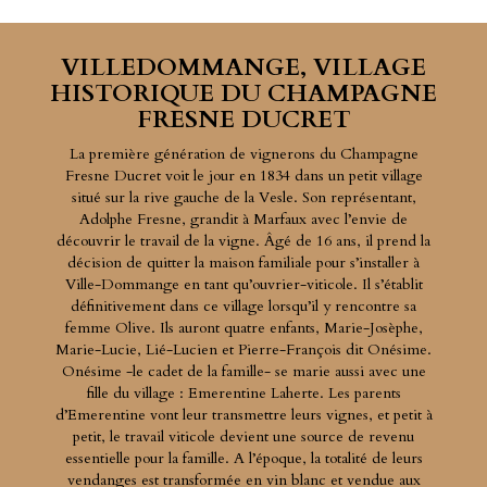
VILLE­DOMMANGE, VILLAGE
HISTORIQUE DU CHAMPAGNE
FRESNE DUCRET
La première génération de vignerons du Champagne
Fresne Ducret voit le jour en 1834 dans un petit village
situé sur la rive gauche de la Vesle. Son représentant,
Adolphe Fresne, grandit à Marfaux avec l’envie de
découvrir le travail de la vigne. Âgé de 16 ans, il prend la
décision de quitter la maison familiale pour s’installer à
Ville-Dommange en tant qu’ouvrier-viticole. Il s’établit
définitivement dans ce village lorsqu’il y rencontre sa
femme Olive. Ils auront quatre enfants, Marie-Josèphe,
Marie-Lucie, Lié-Lucien et Pierre-François dit Onésime.
Onésime -le cadet de la famille- se marie aussi avec une
fille du village : Emerentine Laherte. Les parents
d’Emerentine vont leur transmettre leurs vignes, et petit à
petit, le travail viticole devient une source de revenu
essentielle pour la famille. A l’époque, la totalité de leurs
vendanges est transformée en vin blanc et vendue aux